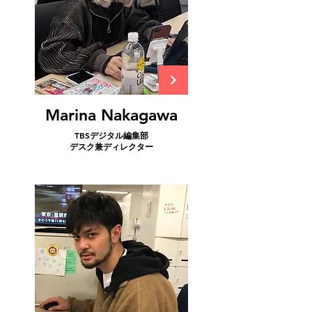
Marina Nakagawa
TBSデジタル編集部
デスク兼ディレクター