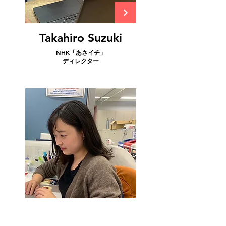
​Takahiro Suzuki
NHK「あさイチ」
ディレクター