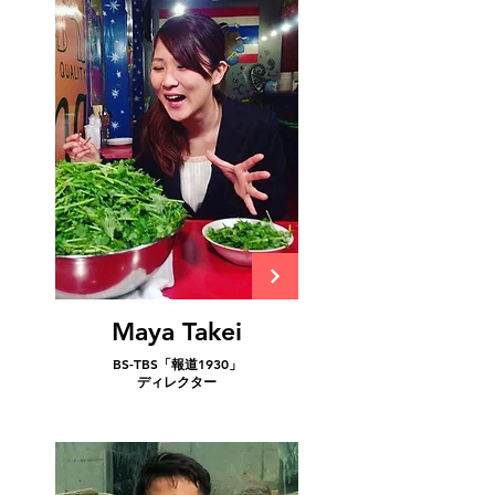
Maya ​Takei
BS-TBS「報道1930」
ディレクター