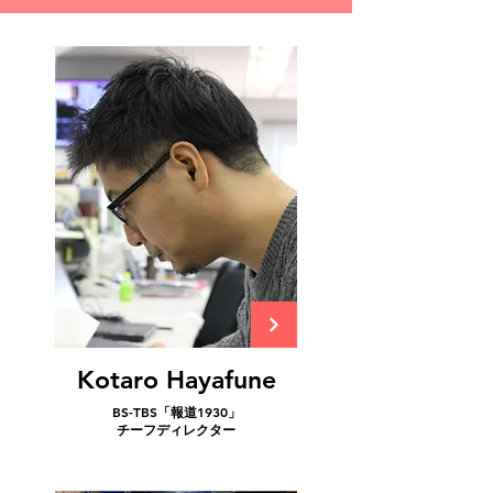
​Kotaro Hayafune
BS-TBS「報道1930」
チーフディレクター