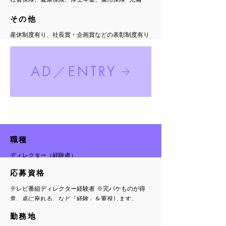
​その他
​産休制度有り、社長賞・企画賞などの表彰制度有り
AD／ENTRY
​職種
ディレクター（経験者）
​応募資格
テレビ番組ディレクター経験者 ※完パケものが得
意、卓に座れる、など「経験」を重視します。
​勤務地