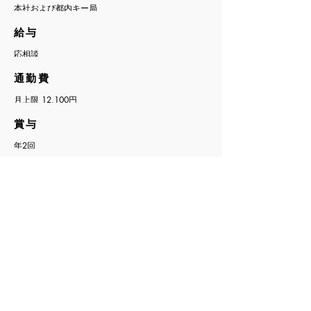
本社および都内キー局
​給与
​応相談
​通勤費
月上限
12,100円
​賞与
年2回
​定期昇給
​年1回
​社会保険
​社会保険、健康保険、厚生年金、雇用保険 完備
​その他
​産休制度有り、社長賞・企画賞などの表彰制度有り
​応募方法