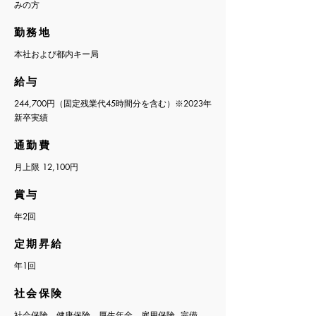
みの方
​勤務地
本社および都内キー局
​給与
244,700円（固定残業代45時間分を含む）※2023年
新卒実績
​通勤費
月上限
12,100円
​賞与
年2回
​定期昇給
​年1回
​社会保険
​社会保険、健康保険、厚生年金、雇用保険 完備