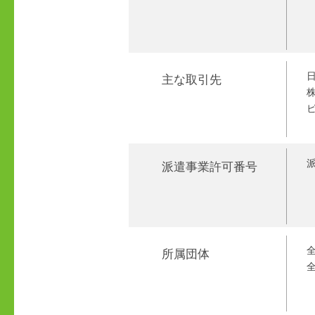
日
​主な取引先
株
ビ
派
派遣事業
許可番号
所属団体