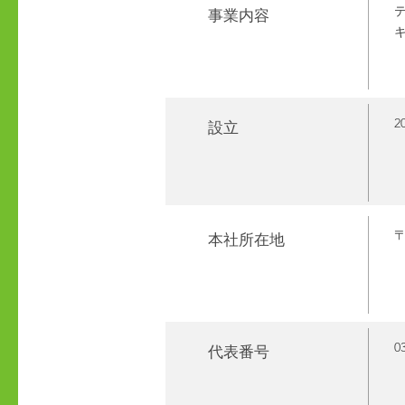
​事業内容
キ
2
​設立
〒
​本社所在地
0
​代表番号