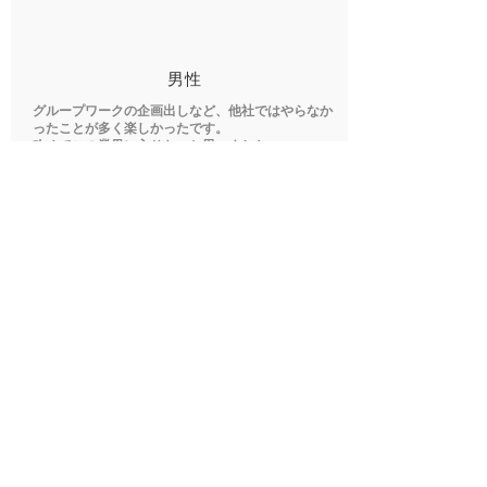
​男性
グループワークの企画出しなど、他社ではやらなか
ったことが多く楽しかったです。
改めてこの業界に入りたいと思いました。
​女性
自分の目で見る貴重な体験をすることができ、将来
の姿を想像しやすかったです。
企画書の作成でも、メンバーと楽しく話し合いする
ことができ、
社員の方々が気軽に話してくださったので楽しく取