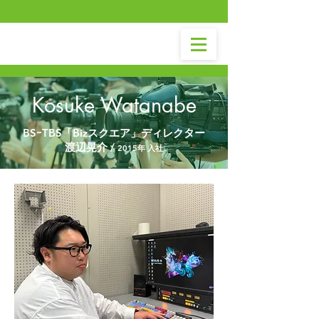
Kosuke Watanabe
BSｰTBS「Bizスクエア」ディレクター
渡辺晃介 /
2015年 入社