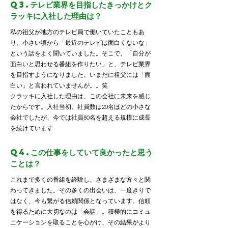
Q3.テレビ業界を目指したきっかけとク
ラッキに入社した理由は？
私の祖父が地方のテレビ局で働いていたこともあ
り、小さい頃から「最近のテレビは面白くないな」
という話をよく聞いていました。そこで、「自分が
面白いと思わせる番組を作りたい」と、テレビ業界
を目指すようになりました。いまだに祖父には「面
白い」と言われていませんが。。笑
クラッキに入社した理由は、この会社に未来を感じ
たからです。入社当初、社員数は20名ほどの小さな
会社でしたが、今では社員80名を超える規模に成長
を続けています
Q4.この仕事をしていて良かったと思う
ことは？
これまで多くの番組を経験し、さまざまな方々と関
わってきました。その多くの出会いは、一度きりで
はなく、今も繋がる信頼関係となっています。信頼
を得るために大切なのは「会話」。積極的にコミュ
ニケーションを取ることを心がけ、その結果がより