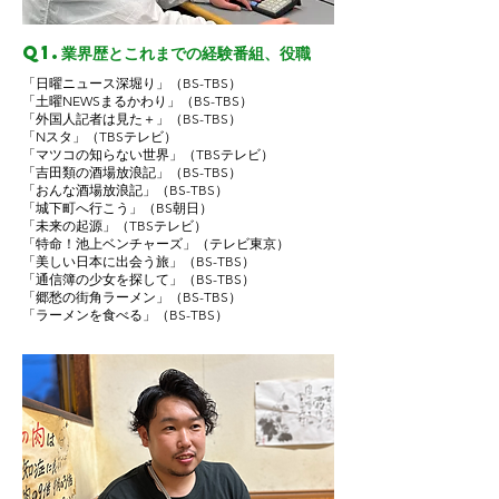
Q1.
業界歴とこれまでの経験番組、役職
「日曜ニュース深堀り」（BS-TBS）
「土曜NEWSまるかわり」（BS-TBS）
「外国人記者は見た＋」（BS-TBS）
「Nスタ」（TBSテレビ）
「マツコの知らない世界」（TBSテレビ）
「吉田類の酒場放浪記」（BS-TBS）
「おんな酒場放浪記」（BS-TBS）
「城下町へ行こう」（BS朝日）
「未来の起源」（TBSテレビ）
「特命！池上ベンチャーズ」（テレビ東京）
「美しい日本に出会う旅」（BS-TBS）
「通信簿の少女を探して」（BS-TBS）
「郷愁の街角ラーメン」（BS-TBS）
「ラーメンを食べる」（BS-TBS）