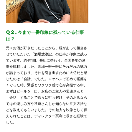
Q2.今まで一番印象に残っている仕事
は？
元々お酒が好きだったことから、縁があって担当さ
せていただいた「酒場放浪記」の仕事が印象に残っ
ています。約4年間、番組に携わり、全国各地の酒
場を取材しました。酒場一軒一軒にそれぞれの魅力
が詰まっており、それを引き出すために大切だと感
じたのは「会話」でした。ロケハンで初めて暖簾を
くぐった時、緊張とワクワク感で心が高揚する中、
まずはビールを一口。お店のご主人や常連さんと
「会話」することで徐々に打ち解け、そのお店なら
ではの楽しみ方や常連さんしか知らない注文方法な
どを教えてもらいました。その魅力を映像として伝
えられたことは、ディレクター冥利に尽きる経験で
した。