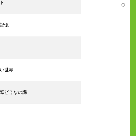
ント
力記憶
リ
い世界
際どうなの課