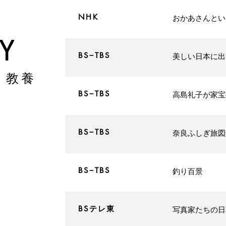
​NHK
​おかあさんと
RY
​BS−TBS
​美しい日本に
・教養
​BS−TBS
高島礼子が家宝
​BS−TBS
​奈良ふしぎ旅
​BS−TBS
​釣り百景
​BSテレ東
​写真家たちの