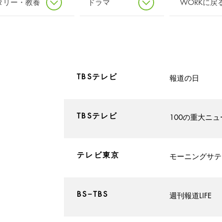
タリー・教養
ドラマ
WORK
​TBSテレビ
​報道の日
​TBSテレビ
100の重大ニュ
​テレビ東京
​モーニングサ
​BS−TBS
​週刊報道LIFE