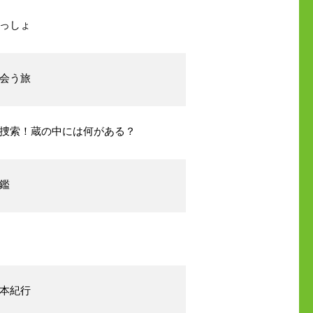
いっしょ
出会う旅
捜索！蔵の中には何がある？
図鑑
日本紀行