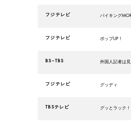
​フジテレビ
​バイキングMOR
​フジテレビ
​ポップUP！
​BS−TBS
​外国人記者は
​フジテレビ
​グッディ
​TBSテレビ
​グッとラック！