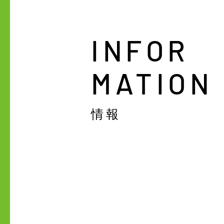
​INFOR
MATION
​情報