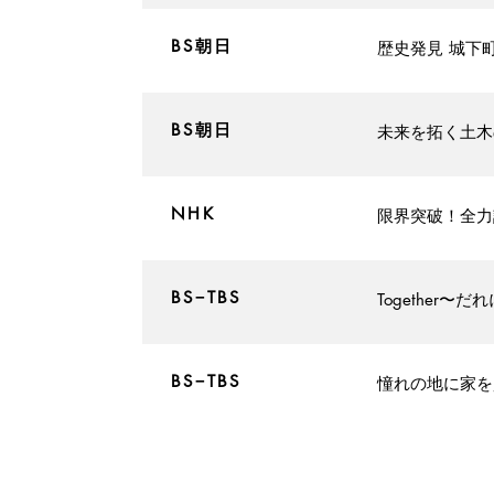
​BS朝日
​歴史発見 城下
​BS朝日
未来を拓く土木
​NHK
​限界突破！全
​BS−TBS
Together
​BS−TBS
憧れの地に家を