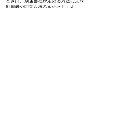
ときは、別途当社が定める方法により
利用者の同意を得るものとします。
７．個人情報の開示・訂正・利用停止
弊社が取得した個人情報について、
開示、訂正、利用停止等の請求があっ
た場合には、本人の請求であることを
確認の上、弊社所定の方法に基づき対
応いたします。具体的な方法は、個別
にご案内しますので、下記お問い合わ
せ先までお問い合わせください。
８．お問い合わせ先
住所：東京都港区赤坂3-13-14赤坂
TATSUMIビル5階
社名：株式会社クラッキ
担当部署：ムビクル
電話番号：03-5575-0059
受付時間：平日午前１０時から午後６
時まで